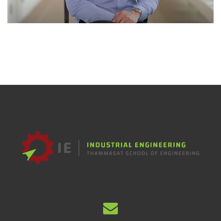
สัมภาษณ์ ผศ.ดร.พงษ์ชัย จิตตะมัย
ข่าว IE