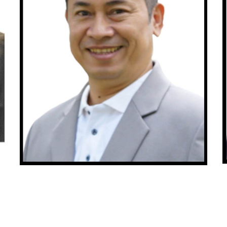
Sakchalearm Pholpituk
เจ้าหน้าที่ห้องปฏิบัติการ