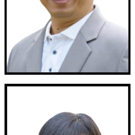
Sakchalearm Pholpituk
เจ้าหน้าที่ห้องปฏิบัติการ